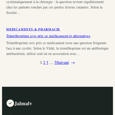
systématiquement à la chirurgie : la question revient régulièrement
chez les patients touchés par ces petites lésions cutanées. Selon la
Société…
MÉDICAMENTS & PHARMACIE
Triméthoprime avis prix ce médicament et alternatives
Triméthoprime avis prix ce médicament reste une question fréquente
face à une cystite. Selon le Vidal, la triméthoprime est un antibiotique
antibactérien, utilisé seul ou en association avec…
1
2
3
…
5
Suivant
→
Jalmalv