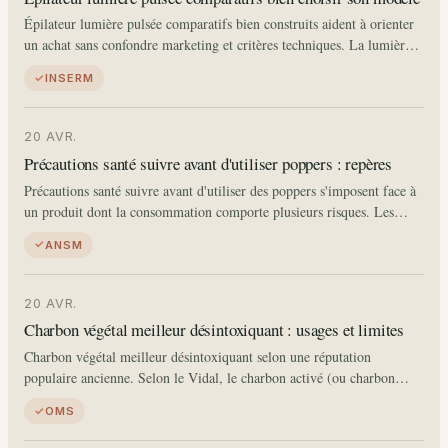
Épilateur lumière pulsée comparatifs bien construits aident à orienter
un achat sans confondre marketing et critères techniques. La lumière
pulsée intense (IPL pour Intense Pulsed Light) utilise un spectre
INSERM
lumineux large absorbé…
20 AVR.
Précautions santé suivre avant d'utiliser poppers : repères
Précautions santé suivre avant d'utiliser des poppers s'imposent face à
un produit dont la consommation comporte plusieurs risques. Les
poppers (vasodilatateurs à base de nitrites d'alkyle) sont vendus
ANSM
légalement en France depuis…
20 AVR.
Charbon végétal meilleur désintoxiquant : usages et limites
Charbon végétal meilleur désintoxiquant selon une réputation
populaire ancienne. Selon le Vidal, le charbon activé (ou charbon
végétal activé) est utilisé en médecine pour ses propriétés d'adsorption
OMS
: sa structure microporeuse fixe…