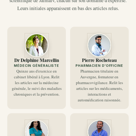
scientifique de Jalmalv, chacun sur son domaine d'expertise.
Leurs initiales apparaissent en bas des articles relus.
DM
PR
Dr Delphine Marcellin
Pierre Rocheteau
MÉDECIN GÉNÉRALISTE
PHARMACIEN D'OFFICINE
Quinze ans d'exercice en
Pharmacien titulaire en
cabinet libéral à Lyon. Relit
Auvergne, formateur en
les articles sur la médecine
pharmacovigilance. Relit les
générale, le suivi des maladies
articles sur les médicaments,
chroniques et la prévention.
interactions et
automédication raisonnée.
SK
TB