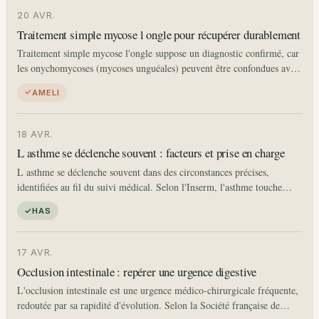
20 AVR.
Traitement simple mycose l ongle pour récupérer durablement
Traitement simple mycose l'ongle suppose un diagnostic confirmé, car
les onychomycoses (mycoses unguéales) peuvent être confondues avec
d'autres affections de l'ongle. Selon la Société française de
AMELI
dermatologie (SFD), elles concernent 5 à…
18 AVR.
L asthme se déclenche souvent : facteurs et prise en charge
L asthme se déclenche souvent dans des circonstances précises,
identifiées au fil du suivi médical. Selon l'Inserm, l'asthme touche
environ 4 millions de personnes en France, dont 9 % des enfants et…
HAS
17 AVR.
Occlusion intestinale : repérer une urgence digestive
L'occlusion intestinale est une urgence médico-chirurgicale fréquente,
redoutée par sa rapidité d'évolution. Selon la Société française de