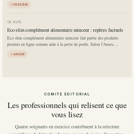
chirurgie digestive (SFCD), elle représente plusieurs dizaines de
INSERM
milliers d'hospitalisations chaque année en France. Elle…
16 AVR.
Eco slim complément alimentaire minceur : repères factuels
Eco slim complément alimentaire minceur fait partie des produits
promus en ligne comme aide à la perte de poids. Selon l'Anses,
environ 9 % des adultes français ont déjà consommé un
ANSM
complément…
COMITÉ ÉDITORIAL
Les professionnels qui relisent ce que
vous lisez
Quatre soignants en exercice contribuent à la relecture