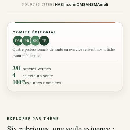
HAS
Inserm
OMS
ANSM
Ameli
SOURCES CITÉES
COMITÉ ÉDITORIAL
DM
PR
SK
TB
Quatre professionnels de santé en exercice relisent nos articles
avant publication.
381
articles vérifiés
4
relecteurs santé
100%
sources nommées
EXPLORER PAR THÈME
Six rubriques, une seule exigence :