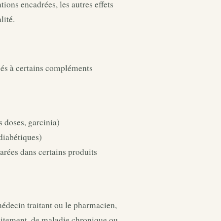
tions encadrées, les autres effets
lité.
liés à certains compléments
s doses, garcinia)
diabétiques)
rées dans certains produits
médecin traitant ou le pharmacien,
laitement, de maladie chronique ou