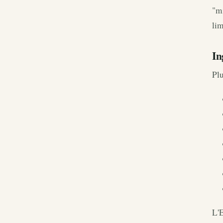
"mi
lim
In
Plu
L'E