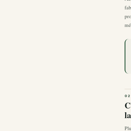
fab
pro
mé
C
l
Pl