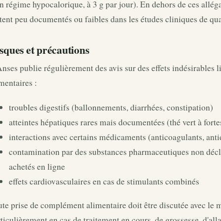
n régime hypocalorique, à 3 g par jour). En dehors de ces alléga
tent peu documentés ou faibles dans les études cliniques de qua
sques et précautions
nses publie régulièrement des avis sur des effets indésirables 
mentaires :
troubles digestifs (ballonnements, diarrhées, constipation)
atteintes hépatiques rares mais documentées (thé vert à forte
interactions avec certains médicaments (anticoagulants, anti
contamination par des substances pharmaceutiques non décla
achetés en ligne
effets cardiovasculaires en cas de stimulants combinés
te prise de complément alimentaire doit être discutée avec le 
ticulièrement en cas de traitement en cours, de grossesse, d'al