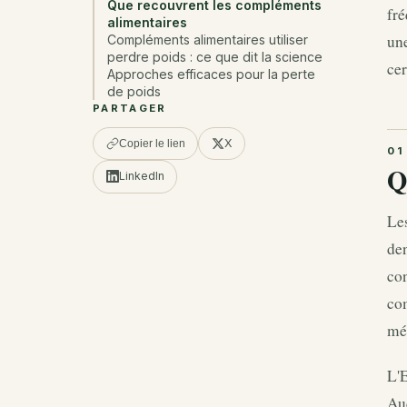
Que recouvrent les compléments
fré
alimentaires
une
Compléments alimentaires utiliser
perdre poids : ce que dit la science
cer
Approches efficaces pour la perte
de poids
PARTAGER
X
Copier le lien
Q
LinkedIn
Le
den
con
co
mé
L'E
Auc