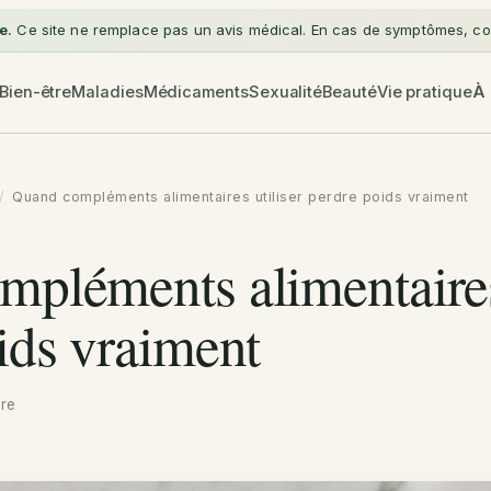
e.
Ce site ne remplace pas un avis médical. En cas de symptômes, con
Bien-être
Maladies
Médicaments
Sexualité
Beauté
Vie pratique
À
/
Quand compléments alimentaires utiliser perdre poids vraiment
pléments alimentaires 
ids vraiment
ure