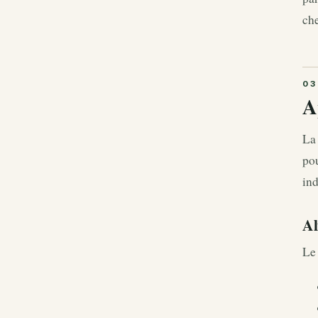
che
A
La 
pou
in
Al
Le