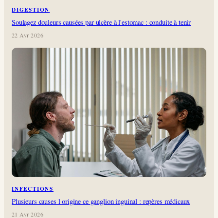
DIGESTION
Soulagez douleurs causées par ulcère à l'estomac : conduite à tenir
22 Avr 2026
INFECTIONS
Plusieurs causes l origine ce ganglion inguinal : repères médicaux
21 Avr 2026