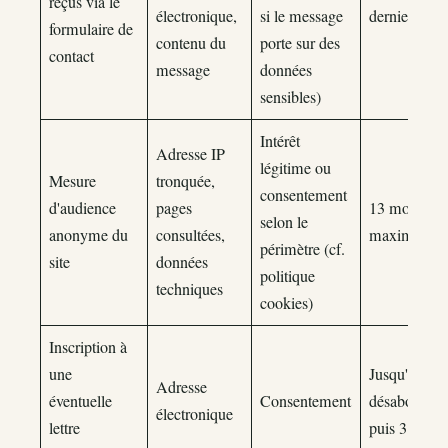
reçus via le
électronique,
si le message
dernier éch
formulaire de
contenu du
porte sur des
contact
message
données
sensibles)
Intérêt
Adresse IP
légitime ou
Mesure
tronquée,
consentement
d'audience
pages
13 mois
selon le
anonyme du
consultées,
maximum
périmètre (cf.
site
données
politique
techniques
cookies)
Inscription à
une
Jusqu'au
Adresse
éventuelle
Consentement
désabonnem
électronique
lettre
puis 3 ans