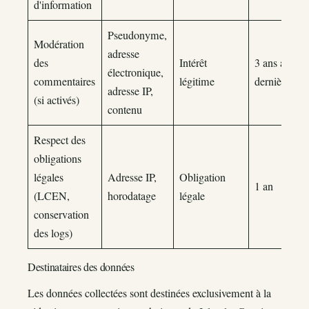
d'information
Pseudonyme,
Modération
adresse
des
Intérêt
3 ans après l
électronique,
commentaires
légitime
dernière acti
adresse IP,
(si activés)
contenu
Respect des
obligations
légales
Adresse IP,
Obligation
1 an
(LCEN,
horodatage
légale
conservation
des logs)
Destinataires des données
Les données collectées sont destinées exclusivement à la