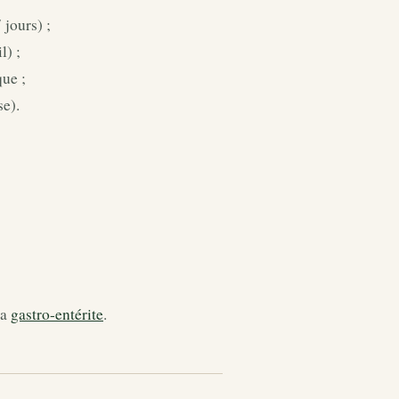
 jours) ;
l) ;
que ;
se).
la
gastro-entérite
.