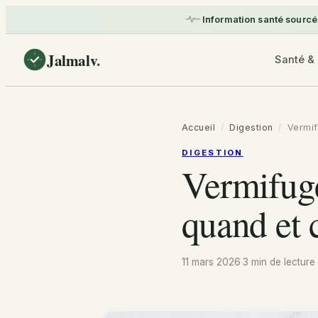
Information santé sourcé
Jalmalv
.
Santé & 
Accueil
/
Digestion
/
Vermif
DIGESTION
Vermifuge
quand et
11 mars 2026
·
3 min
de lecture