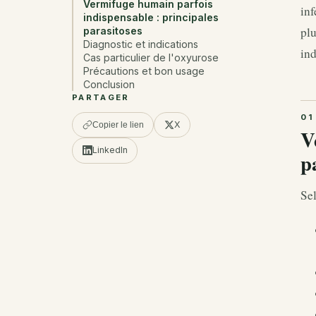
Vermifuge humain parfois
inf
indispensable : principales
plu
parasitoses
Diagnostic et indications
ind
Cas particulier de l'oxyurose
Précautions et bon usage
Conclusion
PARTAGER
X
Copier le lien
V
LinkedIn
p
Sel