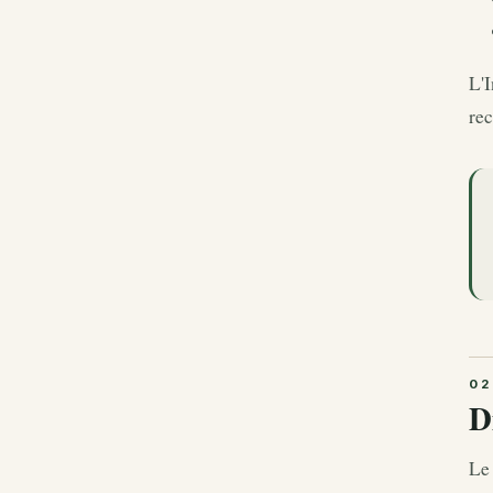
L'I
re
D
Le 