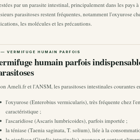
estées par un parasite intestinal, principalement dans les pays à
sieurs parasitoses restent fréquentes, notamment l'oxyurose chez 
ications, les molécules et les précautions.
ermifuge humain parfois indispensable
arasitoses
on Ameli.fr et l'ANSM, les parasitoses intestinales courantes e
l'oxyurose (Enterobius vermicularis), très fréquente chez l'en
caractéristique ;
l'ascaridiose (Ascaris lumbricoides), parfois importée ;
la téniase (Taenia saginata, T. solium), liée à la consommati
la giardiose (Giardia intestinalis), zoonose et contact aliment