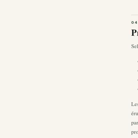
P
Sel
Les
éru
par
pro