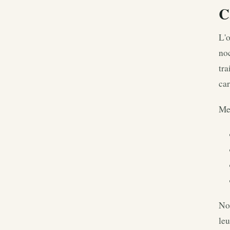
C
L'o
noc
tra
ca
Me
Not
leu