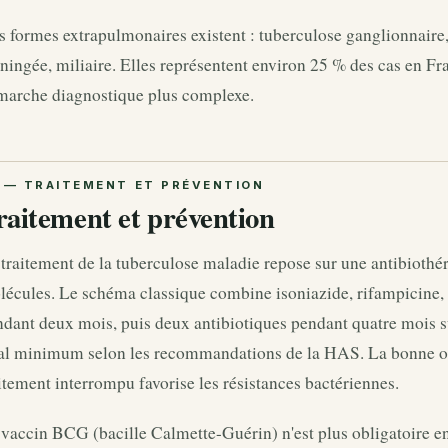
 formes extrapulmonaires existent : tuberculose ganglionnaire, 
ingée, miliaire. Elles représentent environ 25 % des cas en Fr
marche diagnostique plus complexe.
raitement et prévention
traitement de la tuberculose maladie repose sur une antibiothé
lécules. Le schéma classique combine isoniazide, rifampicine,
dant deux mois, puis deux antibiotiques pendant quatre mois s
tal minimum selon les recommandations de la HAS. La bonne ob
itement interrompu favorise les résistances bactériennes.
vaccin BCG (bacille Calmette-Guérin) n'est plus obligatoire en