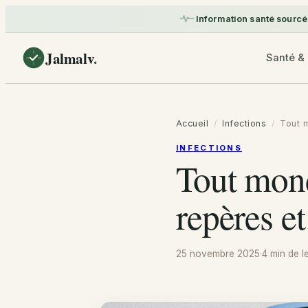
Information santé sourcé
Jalmalv
.
Santé & 
Accueil
/
Infections
/
Tout m
INFECTIONS
Tout mond
repères e
25 novembre 2025
·
4 min
de l