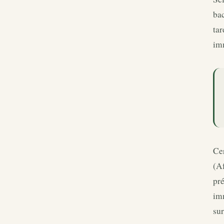
bac
tar
imm
Cer
(A
pré
im
sur