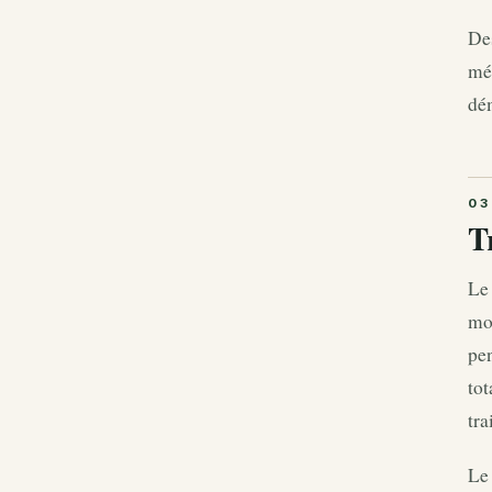
Des
mén
dé
T
Le 
mo
pen
to
tra
Le 