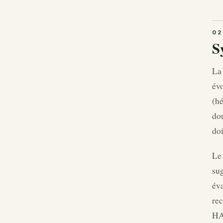
S
La 
évo
(hé
dou
doi
Le 
sug
éva
rec
HAS