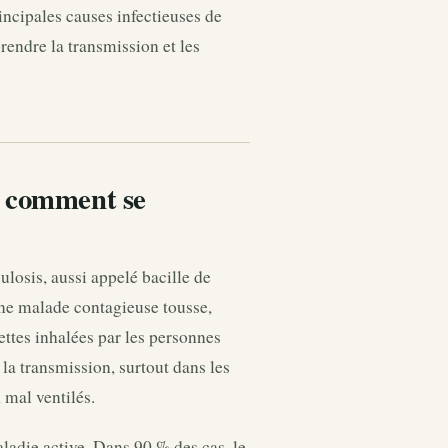
ncipales causes infectieuses de
endre la transmission et les
: comment se
losis, aussi appelé bacille de
nne malade contagieuse tousse,
ettes inhalées par les personnes
la transmission, surtout dans les
l mal ventilés.
aladie active. Dans 90 % des cas, le