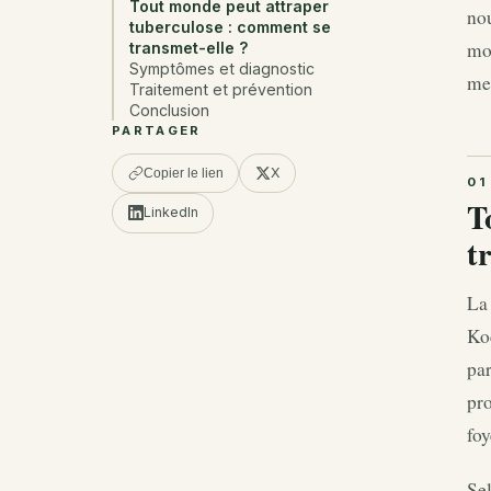
Tout monde peut attraper
nou
tuberculose : comment se
mor
transmet-elle ?
Symptômes et diagnostic
mes
Traitement et prévention
Conclusion
PARTAGER
X
Copier le lien
T
LinkedIn
t
La 
Koc
par
pro
foy
Sel