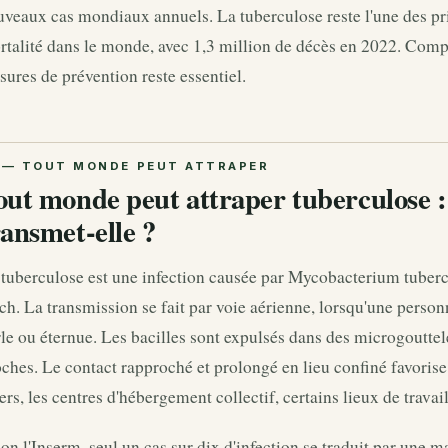
veaux cas mondiaux annuels. La tuberculose reste l'une des pri
talité dans le monde, avec 1,3 million de décès en 2022. Compr
ures de prévention reste essentiel.
out monde peut attraper tuberculose 
ransmet-elle ?
tuberculose est une infection causée par Mycobacterium tubercu
h. La transmission se fait par voie aérienne, lorsqu'une perso
le ou éternue. Les bacilles sont expulsés dans des microgouttel
ches. Le contact rapproché et prolongé en lieu confiné favorise 
ers, les centres d'hébergement collectif, certains lieux de travai
on l'Inserm, seul un cas sur dix d'infection se traduit par une m