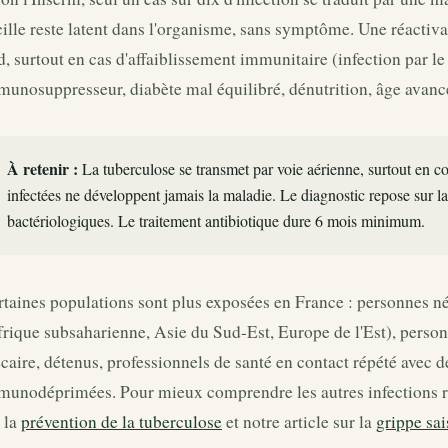
ille reste latent dans l'organisme, sans symptôme. Une réactiva
d, surtout en cas d'affaiblissement immunitaire (infection par l
unosuppresseur, diabète mal équilibré, dénutrition, âge avanc
À retenir :
La tuberculose se transmet par voie aérienne, surtout en c
infectées ne développent jamais la maladie. Le diagnostic repose sur la 
bactériologiques. Le traitement antibiotique dure 6 mois minimum.
taines populations sont plus exposées en France : personnes né
frique subsaharienne, Asie du Sud-Est, Europe de l'Est), pers
caire, détenus, professionnels de santé en contact répété avec 
munodéprimées. Pour mieux comprendre les autres infections res
 la
prévention de la tuberculose
et notre article sur la
grippe sa