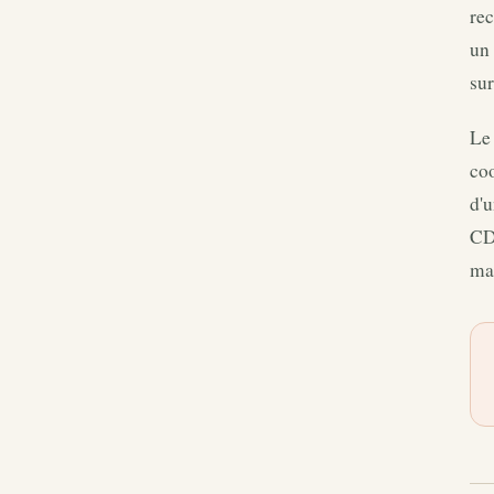
rec
un 
sur
Le 
coo
d'u
CDC
ma