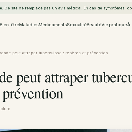
e.
Ce site ne remplace pas un avis médical. En cas de symptômes, con
Bien-être
Maladies
Médicaments
Sexualité
Beauté
Vie pratique
À
onde peut attraper tuberculose : repères et prévention
e peut attraper tubercu
t prévention
ecture