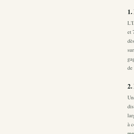
1.
L'I
et 
dès
sur
gag
de 
2.
Un
dis
lar
à c
mei