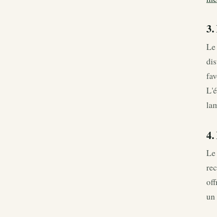
3.
Le 
dis
fav
L'é
la
4.
Le 
rec
off
un 