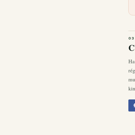
C
Hau
rég
mus
kin