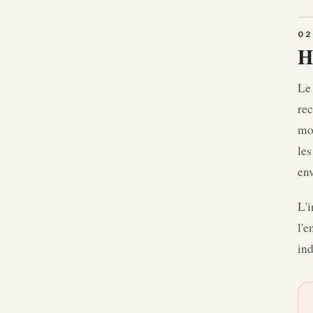
H
Le
rec
mob
les
env
L'i
l'e
ind