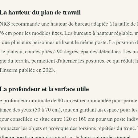
 La hauteur du plan de travail
NRS recommande une hauteur de bureau adaptée à la taille de l'
76 cm pour les modèles fixes. Les bureaux à hauteur réglable, 
 que plusieurs personnes utilisent le même poste. La position d
 le plateau, coudes pliés à 90 degrés, épaules détendues. Les m
ne du terrain, permettent d'alterner les postures, ce qui réduit 
l'Inserm publiée en 2023.
 La profondeur et la surface utile
e profondeur minimale de 80 cm est recommandée pour permettr
tance des yeux (50 à 70 cm), tout en gardant un espace pour les
geur conseillée se situe entre 120 et 160 cm pour un poste indiv
ompacter les objets et provoque des torsions répétées du tronc. 
lleure position pour dormir
et sur le
burn-out professionnel
.