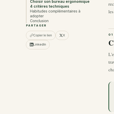
Choisir son bureau ergonomique
rec
4 critères techniques
les
Habitudes complémentaires à
adopter
Conclusion
PARTAGER
X
Copier le lien
C
LinkedIn
L'e
tra
cha