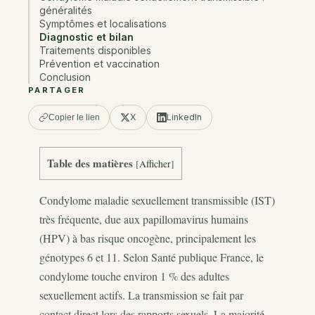
généralités
Symptômes et localisations
Diagnostic et bilan
Traitements disponibles
Prévention et vaccination
Conclusion
PARTAGER
X
LinkedIn
Copier le lien
Table des matières
[
Afficher
]
Condylome maladie sexuellement transmissible (IST)
très fréquente, due aux papillomavirus humains
(HPV) à bas risque oncogène, principalement les
génotypes 6 et 11. Selon Santé publique France, le
condylome touche environ 1 % des adultes
sexuellement actifs. La transmission se fait par
contact direct lors des rapports sexuels. La majorité