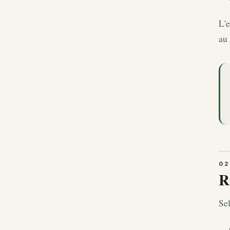
L'e
au 
R
Sel