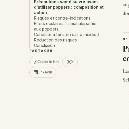
Précautions santé suivre avant
aug
d'utiliser poppers : composition et
doi
action
Risques et contre-indications
Effets oculaires : la maculopathie
aux poppers
Conduite à tenir en cas d'incident
Réduction des risques
P
Conclusion
PARTAGER
c
X
Copier le lien
Les
LinkedIn
Sel