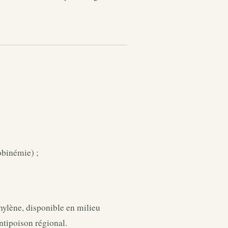
obinémie) ;
hylène, disponible en milieu
antipoison régional.