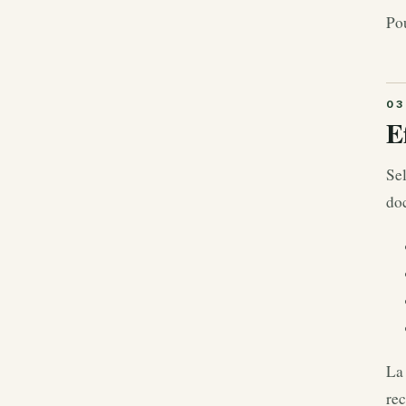
Pou
E
Sel
doc
La 
re