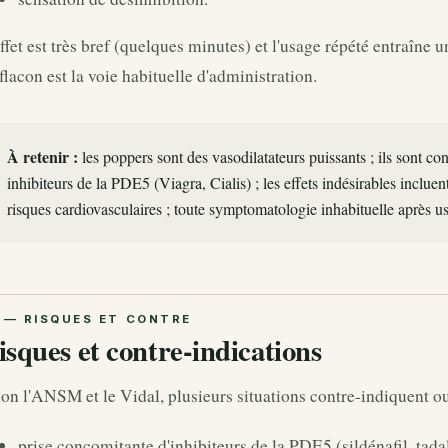
ffet est très bref (quelques minutes) et l'usage répété entraîne u
flacon est la voie habituelle d'administration.
À retenir :
les poppers sont des vasodilatateurs puissants ; ils sont co
inhibiteurs de la PDE5 (Viagra, Cialis) ; les effets indésirables incluen
risques cardiovasculaires ; toute symptomatologie inhabituelle après us
isques et contre-indications
on l'ANSM et le Vidal, plusieurs situations contre-indiquent ou
prise concomitante d'inhibiteurs de la PDE5 (sildénafil, tadal