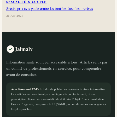
SEXUALITÉ & COUPLE
Spedra prix avis guide contre les troubles érectiles : repères
21 Avr 2026
Jalmalv
Information santé sourcée, accessible à tous. Articles relus par
un comité de professionnels en exercice, pour comprendre
avant de consulter.
Avertissement YMYL.
Jalmalv publie des contenus à visée informative.
Les articles ne constituent pas un diagnostic, un traitement, ni une
prescription. Toute décision médicale doit faire l'objet d'une consultation.
En cas d'urgence, composez le 15 (SAMU) ou rendez-vous aux urgences
les plus proches.