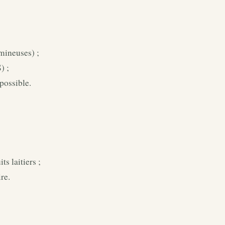
mineuses) ;
) ;
possible.
s laitiers ;
re.