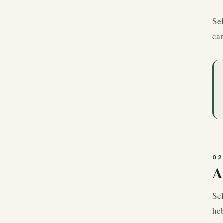
Sel
car
A
Sel
he