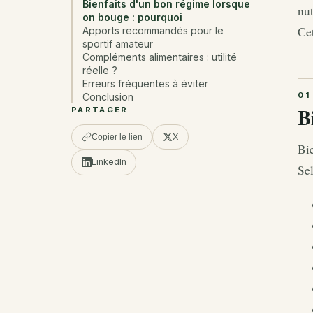
Bienfaits d'un bon régime lorsque
nut
on bouge : pourquoi
Cet
Apports recommandés pour le
sportif amateur
Compléments alimentaires : utilité
réelle ?
Erreurs fréquentes à éviter
Conclusion
B
PARTAGER
X
Copier le lien
Bie
LinkedIn
Sel