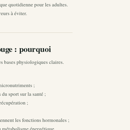
que quotidienne pour les adultes.
reurs à éviter.
ouge : pourquoi
es bases physiologiques claires.
micronutriments ;
du sport sur la santé ;
récupération ;
tiennent les fonctions hormonales ;
au métabolisme énergétique.