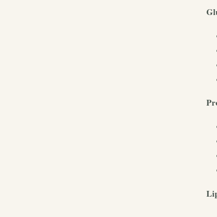
Gl
Pr
Li