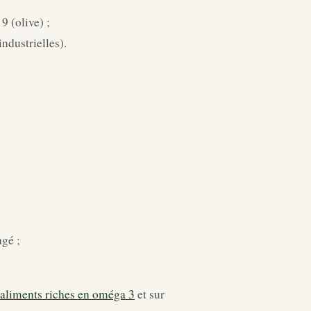
9 (olive) ;
industrielles).
ngé ;
aliments riches en oméga 3
et sur