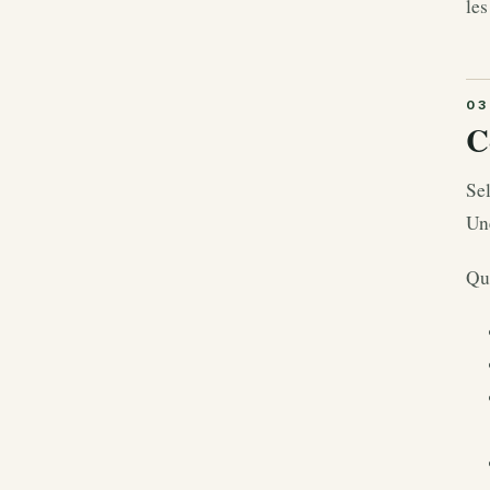
le
C
Sel
Une
Qu