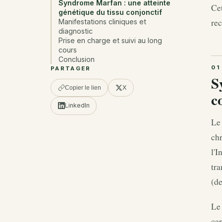
Syndrome Marfan : une atteinte
Cet
génétique du tissu conjonctif
rec
Manifestations cliniques et
diagnostic
Prise en charge et suivi au long
cours
Conclusion
PARTAGER
S
X
Copier le lien
c
LinkedIn
Le
chr
l'I
tra
(de
Le 
car