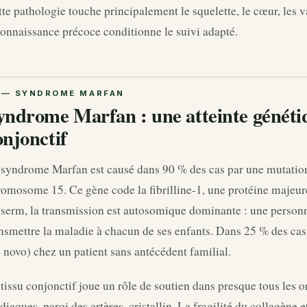
te pathologie touche principalement le squelette, le cœur, les v
onnaissance précoce conditionne le suivi adapté.
yndrome Marfan : une atteinte génétiq
onjonctif
 syndrome Marfan est causé dans 90 % des cas par une mutation
omosome 15. Ce gène code la fibrilline-1, une protéine majeure
nserm, la transmission est autosomique dominante : une personn
nsmettre la maladie à chacun de ses enfants. Dans 25 % des cas,
 novo) chez un patient sans antécédent familial.
tissu conjonctif joue un rôle de soutien dans presque tous les o
diaques, paroi des artères, cristallin. La fragilité du collagène et