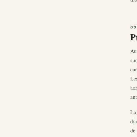
P
Auc
sur
car
Les
aor
ant
La 
dia
de 