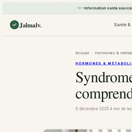
Information santé sourcé
Jalmalv
.
Santé & 
Accueil
/
Hormones & métab
HORMONES & MÉTABOL
Syndrome
comprend
6 décembre 2025
·
4 min
de lec