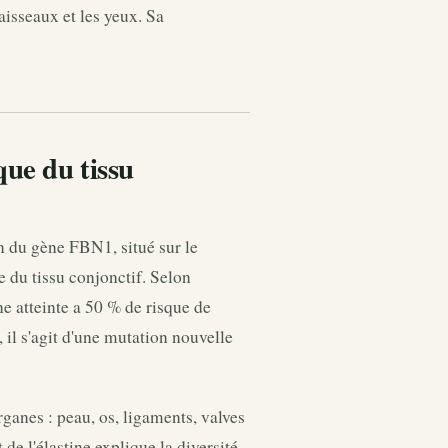
aisseaux et les yeux. Sa
ue du tissu
 du gène FBN1, situé sur le
 du tissu conjonctif. Selon
e atteinte a 50 % de risque de
 il s'agit d'une mutation nouvelle
rganes : peau, os, ligaments, valves
 de l'élastine explique la diversité