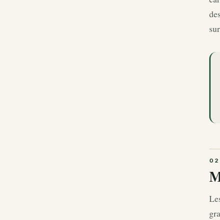
des
sur
M
Les
gra