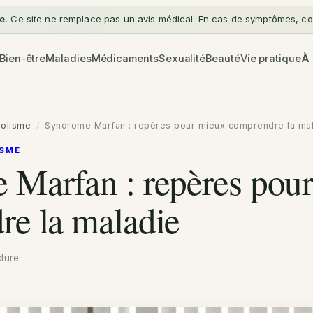
e.
Ce site ne remplace pas un avis médical. En cas de symptômes, con
Bien-être
Maladies
Médicaments
Sexualité
Beauté
Vie pratique
À
olisme
/
Syndrome Marfan : repères pour mieux comprendre la ma
ISME
 Marfan : repères pou
re la maladie
ture