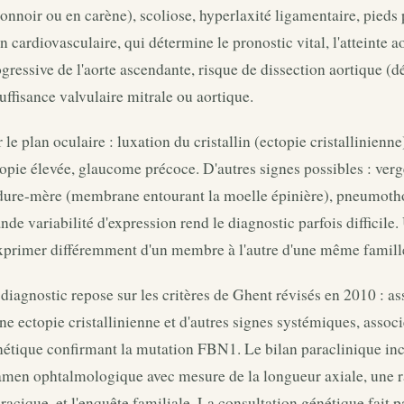
onnoir ou en carène), scoliose, hyperlaxité ligamentaire, pieds 
n cardiovasculaire, qui détermine le pronostic vital, l'atteinte ao
gressive de l'aorte ascendante, risque de dissection aortique (dé
uffisance valvulaire mitrale ou aortique.
 le plan oculaire : luxation du cristallin (ectopie cristallinienn
pie élevée, glaucome précoce. D'autres signes possibles : verge
 dure-mère (membrane entourant la moelle épinière), pneumotho
nde variabilité d'expression rend le diagnostic parfois diffici
exprimer différemment d'un membre à l'autre d'une même famill
diagnostic repose sur les critères de Ghent révisés en 2010 : as
ne ectopie cristallinienne et d'autres signes systémiques, assoc
nétique confirmant la mutation FBN1. Le bilan paraclinique in
amen ophtalmologique avec mesure de la longueur axiale, une 
racique, et l'enquête familiale. La consultation génétique fait p