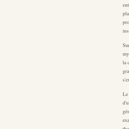
ent
pla
pro
ins
Sur
myo
la
gra
s'
Le 
d'u
gé
ex
tho