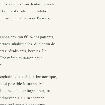
plats, malposition dentaire. Sur le
rtique est centrale : dilatation
chirure de la paroi de l'aorte),
e) chez environ 60 % des patients,
tures inhabituelles, dilatation de
rax récidivants, hernies. La
le. Une même mutation peut
e.
sociation d'une dilatation aortique,
iée si possible à une analyse
clut une échocardiographie, un
radiographie ou un scanner
artie intégrante du parcours.