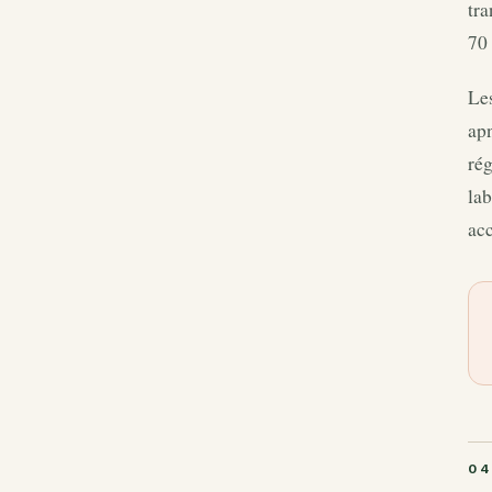
tra
70 
Les
apn
rég
lab
acc