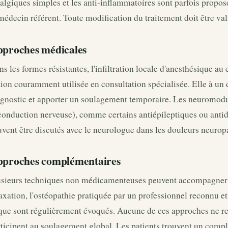
algiques simples et les anti-inflammatoires sont parfois propos
médecin référent. Toute modification du traitement doit être val
proches médicales
s les formes résistantes, l'infiltration locale d'anesthésique au
ion couramment utilisée en consultation spécialisée. Elle à un 
agnostic et apporter un soulagement temporaire. Les neuromodu
conduction nerveuse), comme certains antiépileptiques ou antid
vent être discutés avec le neurologue dans les douleurs neuropa
proches complémentaires
usieurs techniques non médicamenteuses peuvent accompagner l
axation, l'ostéopathie pratiquée par un professionnel reconnu et
ue sont régulièrement évoqués. Aucune de ces approches ne rem
ticipent au soulagement global. Les patients trouvent un comp