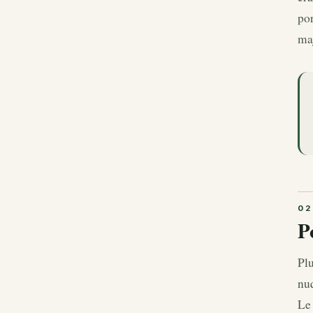
por
maj
P
Plu
nuq
Le 