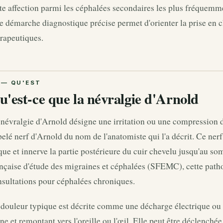
te affection parmi les céphalées secondaires les plus fréquemm
 démarche diagnostique précise permet d'orienter la prise en c
rapeutiques.
u'est-ce que la névralgie d'Arnold
névralgie d'Arnold désigne une irritation ou une compression du
elé nerf d'Arnold du nom de l'anatomiste qui l'a décrit. Ce nerf 
ue et innerve la partie postérieure du cuir chevelu jusqu'au so
nçaise d'étude des migraines et céphalées (SFEMC), cette path
sultations pour céphalées chroniques.
douleur typique est décrite comme une décharge électrique ou u
ne et remontant vers l'oreille ou l'œil. Elle peut être déclenché