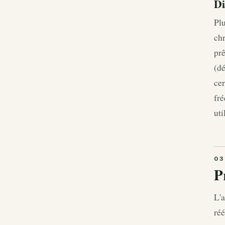
Di
Plu
chr
prê
(dé
cer
fré
uti
P
L'
réé