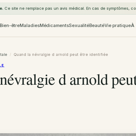
e.
Ce site ne remplace pas un avis médical. En cas de symptômes, con
Bien-être
Maladies
Médicaments
Sexualité
Beauté
Vie pratique
À
tale
/
Quand la névralgie d arnold peut être identifiée
LE
névralgie d arnold peut