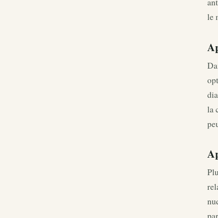
ant
le 
Ap
Dan
opt
di
la 
peu
Ap
Pl
rel
nuq
par