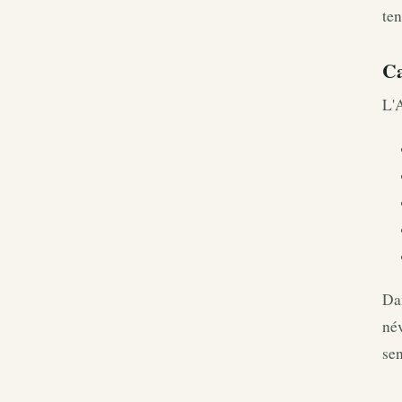
ten
Ca
L'A
Dan
név
sen