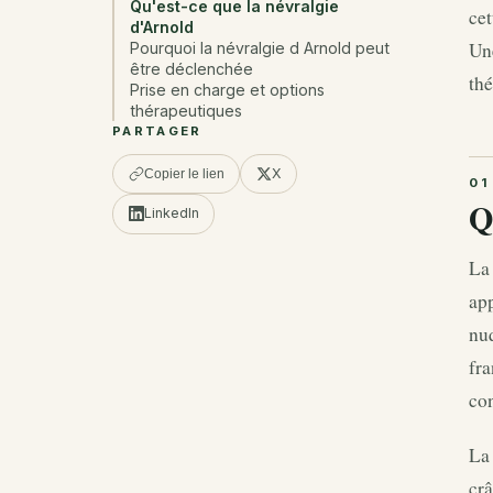
Qu'est-ce que la névralgie
cet
d'Arnold
Une
Pourquoi la névralgie d Arnold peut
être déclenchée
thé
Prise en charge et options
thérapeutiques
PARTAGER
X
Copier le lien
Q
LinkedIn
La 
app
nuq
fra
con
La 
crâ