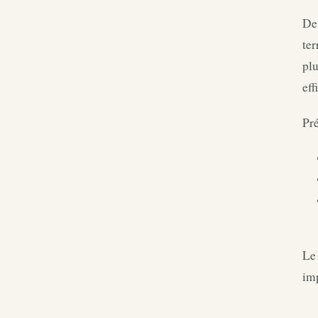
De
ter
plu
eff
Pré
Le 
imp