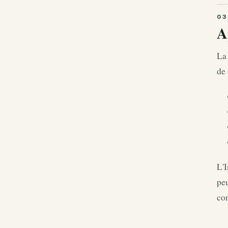
A
La
de 
L'I
peu
con