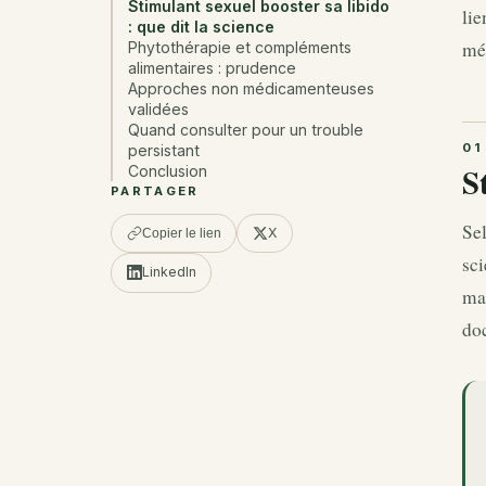
Stimulant sexuel booster sa libido
lie
: que dit la science
méd
Phytothérapie et compléments
alimentaires : prudence
Approches non médicamenteuses
validées
Quand consulter pour un trouble
persistant
S
Conclusion
PARTAGER
Sel
X
Copier le lien
sci
LinkedIn
ma
doc