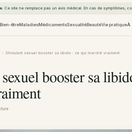
e.
Ce site ne remplace pas un avis médical. En cas de symptômes, con
Bien-être
Maladies
Médicaments
Sexualité
Beauté
Vie pratique
À
/
Stimulant sexuel booster sa libido : ce qui marché vraiment
sexuel booster sa libid
raiment
cture