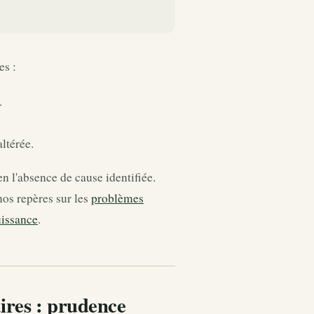
es :
.
altérée.
n l'absence de cause identifiée.
nos repères sur les
problèmes
uissance
.
ires : prudence