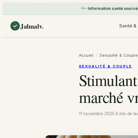
Information santé sourcé
Jalmalv
.
Santé & 
Accueil
/
Sexualité & Couple
SEXUALITÉ & COUPLE
Stimulant 
marché v
11 novembre 2025
·
4 min
de le