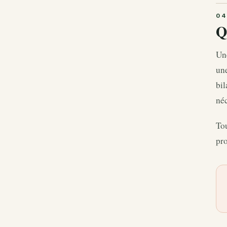
Q
Une
une
bil
né
Tou
pro