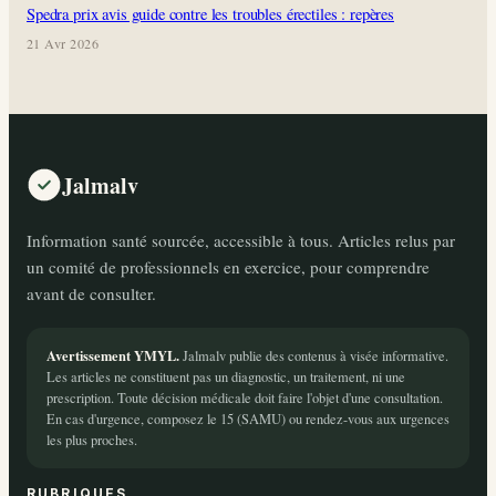
Spedra prix avis guide contre les troubles érectiles : repères
21 Avr 2026
Jalmalv
Information santé sourcée, accessible à tous. Articles relus par
un comité de professionnels en exercice, pour comprendre
avant de consulter.
Avertissement YMYL.
Jalmalv publie des contenus à visée informative.
Les articles ne constituent pas un diagnostic, un traitement, ni une
prescription. Toute décision médicale doit faire l'objet d'une consultation.
En cas d'urgence, composez le 15 (SAMU) ou rendez-vous aux urgences
les plus proches.
RUBRIQUES