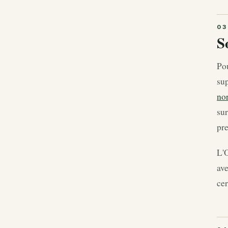
S
Po
sup
no
sur
pre
L'O
av
cer