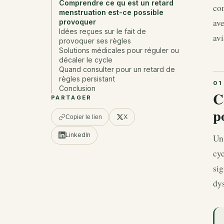
Comprendre ce qu est un retard
com
menstruation est-ce possible
ave
provoquer
Idées reçues sur le fait de
avi
provoquer ses règles
Solutions médicales pour réguler ou
décaler le cycle
Quand consulter pour un retard de
règles persistant
Conclusion
C
PARTAGER
p
X
Copier le lien
LinkedIn
Un 
cyc
sig
dy