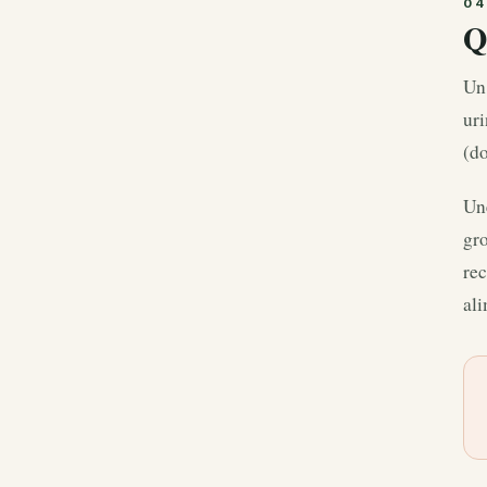
Q
Un 
uri
(do
Une
gr
rec
ali