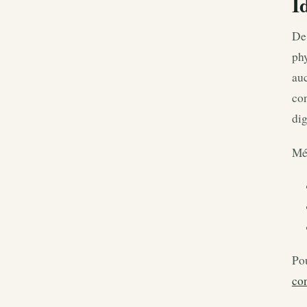
I
De 
phy
auc
co
dig
Mét
Pou
co